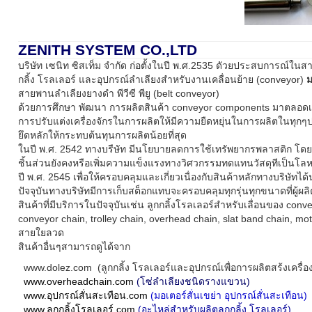
ZENITH SYSTEM CO.,LTD
บริษัท เซนิท ซิสเท็ม จำกัด ก่อตั้งในปี พ.ศ.2535 ดัวยประสบการณ์ใ
กลิ้ง โรลเลอร์ และอุปกรณ์ลำเลียงสำหรับงานเคลื่อนย้าย (conveyor)
ม
สายพานลำเลียงยางดำ พีวีซี พียู (belt conveyor)
ด้วยการศึกษา พัฒนา การผลิตสินค้า conveyor components มาตลอดเพ
การปรับแต่งเครื่องจักรในการผลิตให้มีความยืดหยุ่นในการผลิตในท
ยึดหลักให้กระทบต้นทุนการผลิตน้อยที่สุด
ในปี พ.ศ. 2542 ทางบรืษัท มีนโยบายลดการใช้เทรัพยากรพลาสติก โดยว
ชิ้นส่วนยังคงหรือเพิ่มความแข็งแรงทางวิศวกรรมทดแทนวัสดุทีเป็น
ปี พ.ศ. 2545 เพื่อให้ครอบคลุมและเกี่ยวเนื่องกับสินค้าหลักทางบริษัทได
ปัจจุบันทางบริษัทมีการเก็บสต็อกแทบจะครอบคลุมทุกรุ่นทุกขนาดที่ผู้ผลิ
สินค้าที่มีบริการในปัจจุบันเช่น ลูกกลิ้งโรลเลอร์สำหรับเลื่อนของ convey
conveyor chain, trolley chain, overhead chain, slat band chain, moto
สายใยลวด
สินค้าอื่นๆสามารถดูได้จาก
www.dolez.com (ลูกกลิ้ง โรลเลอร์และอุปกรณ์เพื่อการผลิตสร้งเครื
www.overheadchain.com
(โซ่ลำเลียงชนิดรางแขวน)
www.อุปกรณ์สั่นสะเทือน.com
(มอเตอร์สั่นเขย่า อุปกรณ์สั่นสะเทือน)
www.ลุกกลิ้งโรลเลอร์.com
(อะไหล่สำหรับผลิตลูกกลิ้ง โรลเลอร์)