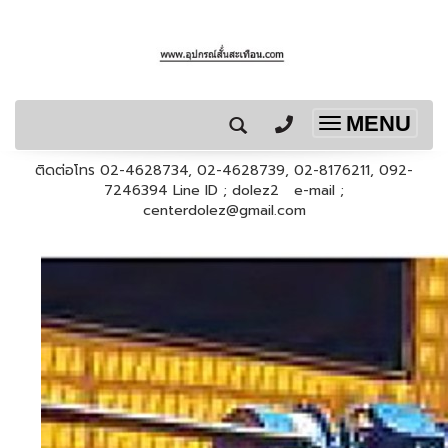
MENU
Toggle
navigation
ติดต่อโทร 02-4628734, 02-4628739, 02-8176211, 092-
7246394 Line ID ; dolez2 e-mail ;
centerdolez@gmail.com